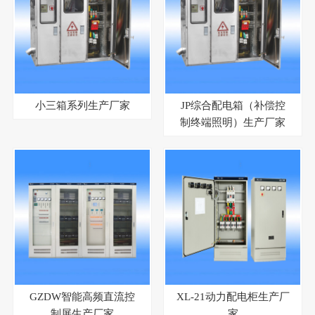
小三箱系列生产厂家
JP综合配电箱（补偿控
制终端照明）生产厂家
GZDW智能高频直流控
XL-21动力配电柜生产厂
制屏生产厂家
家