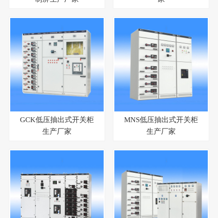
GCK低压抽出式开关柜
MNS低压抽出式开关柜
生产厂家
生产厂家